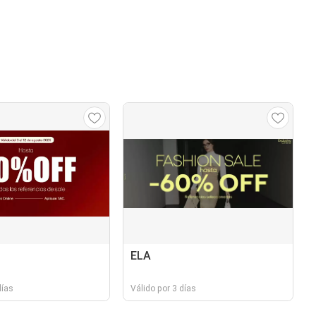
ELA
días
Válido por 3 días