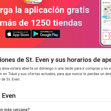
ga la aplicación gratis
 más de 1250 tiendas
iones de St. Even y sus horarios de ap
 tu área estará abierta un domingo o una tarde para ir compras y n
en en Tuluá y sus ofertas actuales, para que nunca te pierdas un d
 de St. Even.
. Even
ción más cercana?