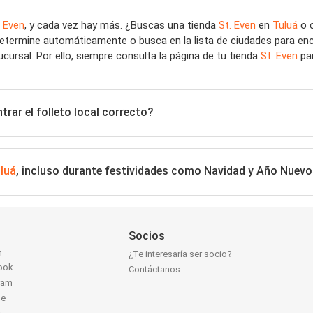
. Even
, y cada vez hay más. ¿Buscas una tienda
St. Even
en
Tuluá
o c
determine automáticamente o busca en la lista de ciudades para en
ucursal. Por ello, siempre consulta la página de tu tienda
St. Even
par
rar el folleto local correcto?
luá
, incluso durante festividades como Navidad y Año Nuevo
Socios
n
¿Te interesaría ser socio?
ook
Contáctanos
ram
be