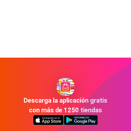
Descarga la aplicación gratis
con más de 1250 tiendas