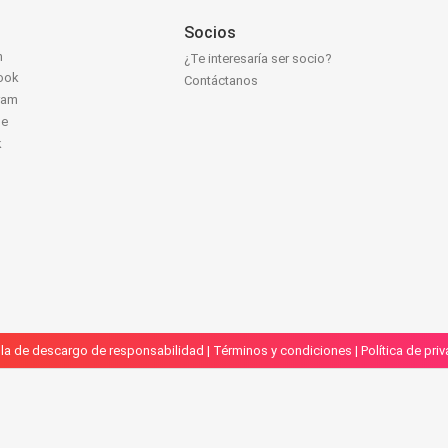
Socios
n
¿Te interesaría ser socio?
ook
Contáctanos
ram
be
k
la de descargo de responsabilidad
|
Términos y condiciones
|
Política de pri