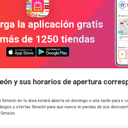
ga la aplicación gratis
 más de 1250 tiendas
eón y sus horarios de apertura corres
nda Simeón en tu área estará abierta un domingo o una tarde para i
tálogos y ofertas Simeón para que nunca te pierdas de sus descue
e Simeón.