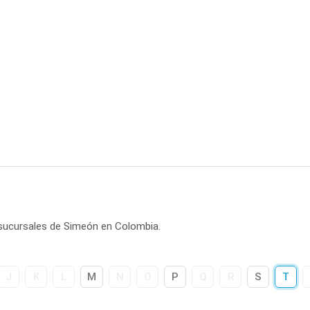
 sucursales de Simeón en Colombia.
J
K
L
M
N
O
P
Q
R
S
T