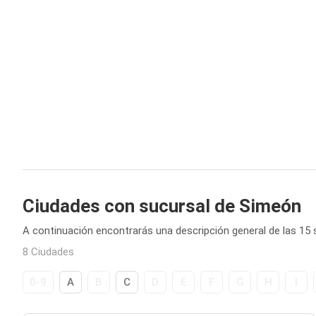
Ciudades con sucursal de Simeón
A continuación encontrarás una descripción general de las 15
8 Ciudades
0-9
A
B
C
D
E
F
G
H
I