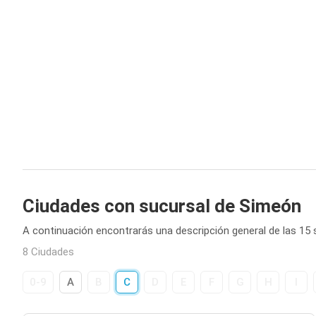
Ciudades con sucursal de Simeón
A continuación encontrarás una descripción general de las 15
8 Ciudades
0-9
A
B
C
D
E
F
G
H
I