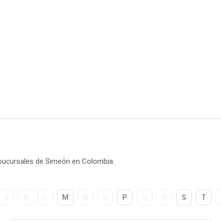
 sucursales de Simeón en Colombia.
J
K
L
M
N
O
P
Q
R
S
T