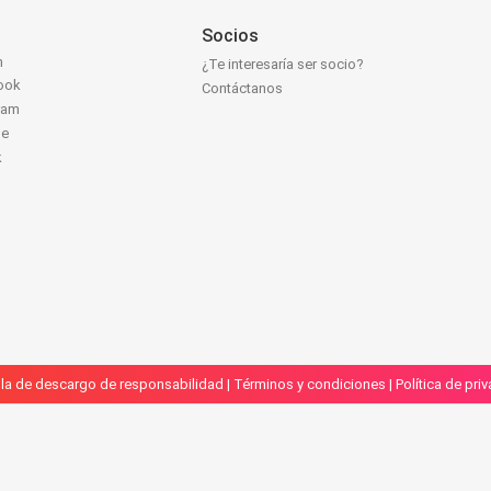
Socios
n
¿Te interesaría ser socio?
ook
Contáctanos
ram
be
k
la de descargo de responsabilidad
|
Términos y condiciones
|
Política de pri