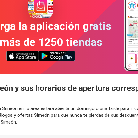
ga la aplicación gratis
 más de 1250 tiendas
eón y sus horarios de apertura corres
nda Simeón en tu área estará abierta un domingo o una tarde para i
tálogos y ofertas Simeón para que nunca te pierdas de sus descue
e Simeón.