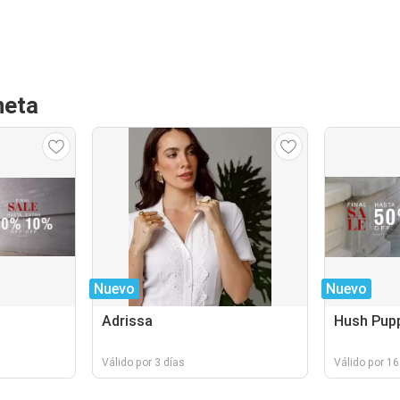
neta
Nuevo
Nuevo
Adrissa
Hush Pup
Válido por 3 días
Válido por 16