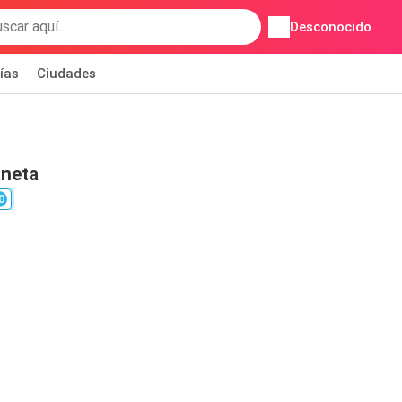
Desconocido
ías
Ciudades
aneta
0