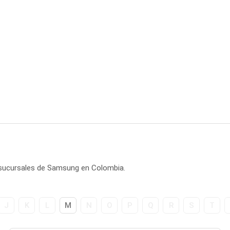
1 sucursales de Samsung en Colombia.
J
K
L
M
N
O
P
Q
R
S
T