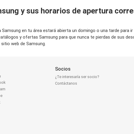
msung y sus horarios de apertura corr
nda Samsung en tu área estará abierta un domingo o una tarde para
 catálogos y ofertas Samsung para que nunca te pierdas de sus de
l sitio web de Samsung.
Socios
n
¿Te interesaría ser socio?
ook
Contáctanos
ram
be
k