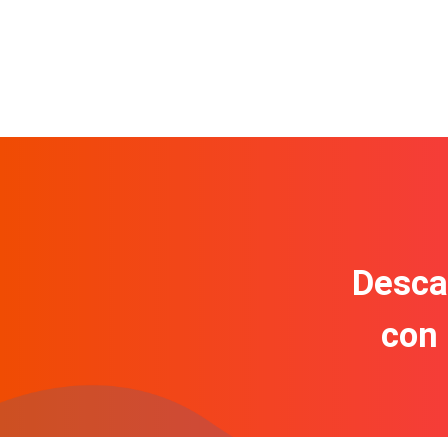
Descar
con