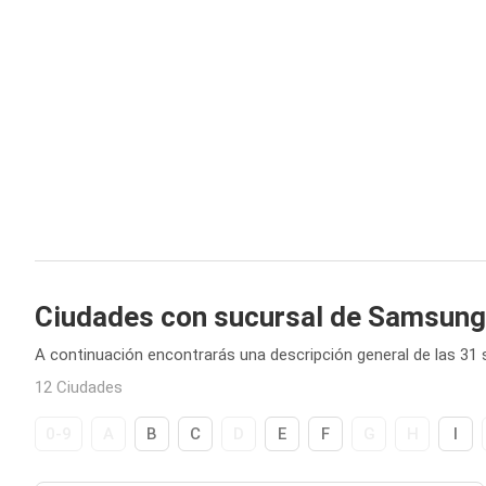
Ciudades con sucursal de Samsung
A continuación encontrarás una descripción general de las 3
12 Ciudades
0-9
A
B
C
D
E
F
G
H
I