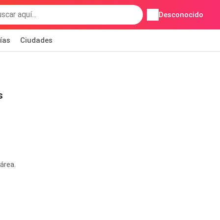
Desconocido
ías
Ciudades
s
área.