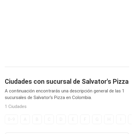
Ciudades con sucursal de Salvator's Pizza
A continuación encontrarás una descripción general de las 1
sucursales de Salvator's Pizza en Colombia.
1 Ciudades
0-9
A
B
C
D
E
F
G
H
I