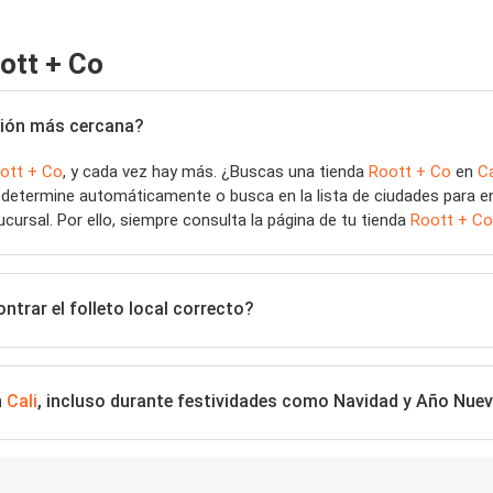
ott + Co
ación más cercana?
ott + Co
, y cada vez hay más. ¿Buscas una tienda
Roott + Co
en
Ca
e determine automáticamente o busca en la lista de ciudades para e
ucursal. Por ello, siempre consulta la página de tu tienda
Roott + Co
trar el folleto local correcto?
n
Cali
, incluso durante festividades como Navidad y Año Nue