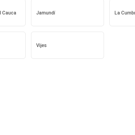
el Cauca
Jamundí
La Cumb
Vijes