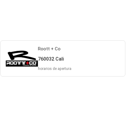
Roott + Co
760032 Cali
horarios de apertura