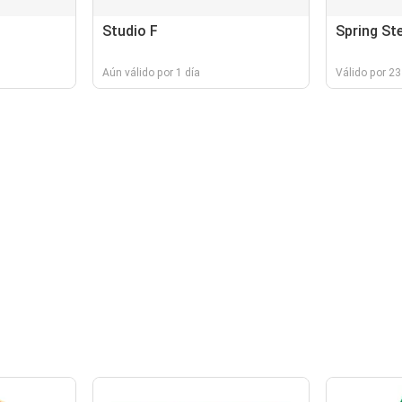
Studio F
Spring St
Aún válido por 1 día
Válido por 23