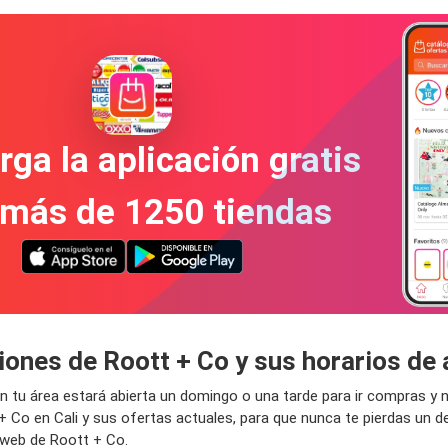
ga la aplicación gratis
 más de 1250 tiendas
iones de Roott + Co y sus horarios de 
 en tu área estará abierta un domingo o una tarde para ir compras 
+ Co en Cali y sus ofertas actuales, para que nunca te pierdas un
o web de Roott + Co.