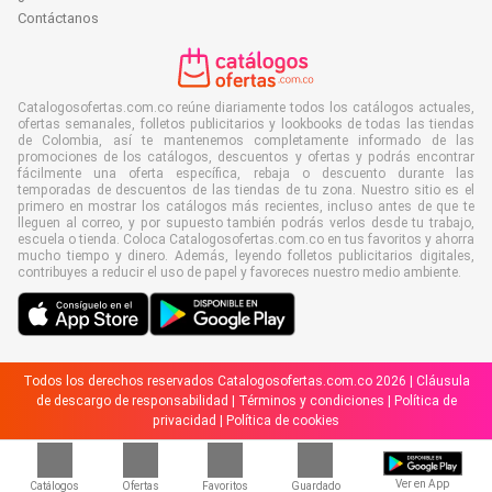
Contáctanos
Catalogosofertas.com.co reúne diariamente todos los catálogos actuales,
ofertas semanales, folletos publicitarios y lookbooks de todas las tiendas
de Colombia, así te mantenemos completamente informado de las
promociones de los catálogos, descuentos y ofertas y podrás encontrar
fácilmente una oferta específica, rebaja o descuento durante las
temporadas de descuentos de las tiendas de tu zona. Nuestro sitio es el
primero en mostrar los catálogos más recientes, incluso antes de que te
lleguen al correo, y por supuesto también podrás verlos desde tu trabajo,
escuela o tienda. Coloca Catalogosofertas.com.co en tus favoritos y ahorra
mucho tiempo y dinero. Además, leyendo folletos publicitarios digitales,
contribuyes a reducir el uso de papel y favoreces nuestro medio ambiente.
Todos los derechos reservados Catalogosofertas.com.co 2026 |
Cláusula
de descargo de responsabilidad
|
Términos y condiciones
|
Política de
privacidad
|
Política de cookies
Ver en App
Catálogos
Ofertas
Favoritos
Guardado