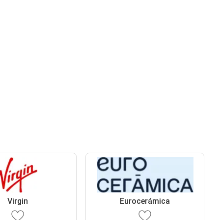
Virgin
Eurocerámica