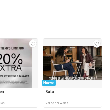
Nuevo
en
Bata
días
Válido por 4 días