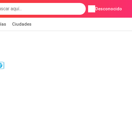
Desconocido
ías
Ciudades
7