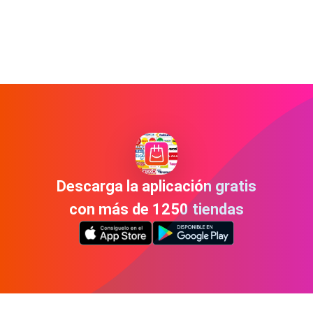
Descarga la aplicación gratis
con más de 1250 tiendas