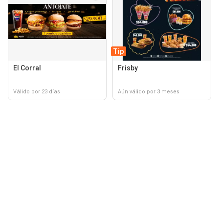
Tip
El Corral
Frisby
Válido por 23 días
Aún válido por 3 meses