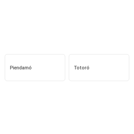
Piendamó
Totoró