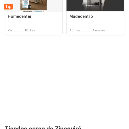
Tip
Homecenter
Madecentro
Válido por 10 días
Aún válido por 4 meses
Tiendas cerca de Zipaquirá