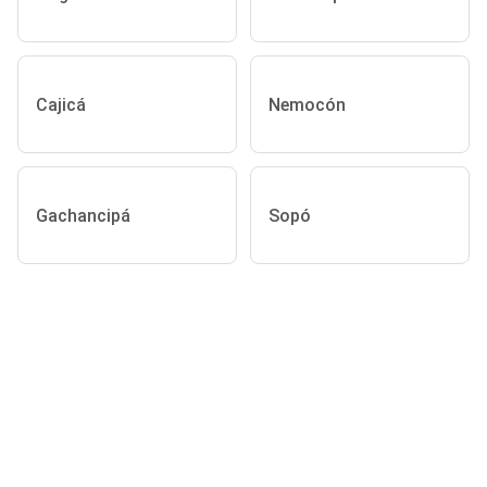
Cajicá
Nemocón
Gachancipá
Sopó