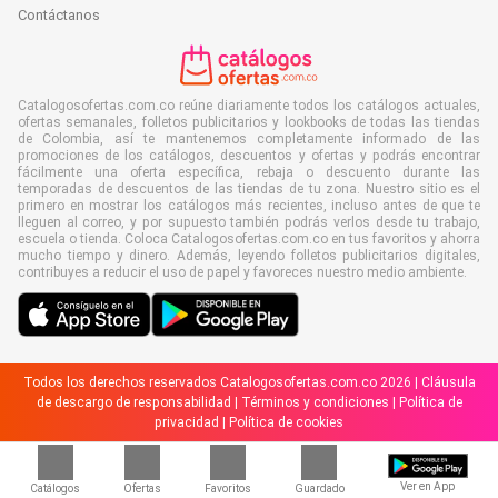
Contáctanos
Catalogosofertas.com.co reúne diariamente todos los catálogos actuales,
ofertas semanales, folletos publicitarios y lookbooks de todas las tiendas
de Colombia, así te mantenemos completamente informado de las
promociones de los catálogos, descuentos y ofertas y podrás encontrar
fácilmente una oferta específica, rebaja o descuento durante las
temporadas de descuentos de las tiendas de tu zona. Nuestro sitio es el
primero en mostrar los catálogos más recientes, incluso antes de que te
lleguen al correo, y por supuesto también podrás verlos desde tu trabajo,
escuela o tienda. Coloca Catalogosofertas.com.co en tus favoritos y ahorra
mucho tiempo y dinero. Además, leyendo folletos publicitarios digitales,
contribuyes a reducir el uso de papel y favoreces nuestro medio ambiente.
Todos los derechos reservados Catalogosofertas.com.co 2026 |
Cláusula
de descargo de responsabilidad
|
Términos y condiciones
|
Política de
privacidad
|
Política de cookies
Ver en App
Catálogos
Ofertas
Favoritos
Guardado