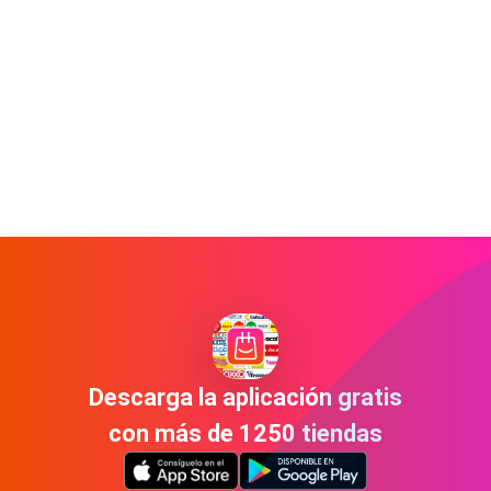
Descarga la aplicación gratis
con más de 1250 tiendas