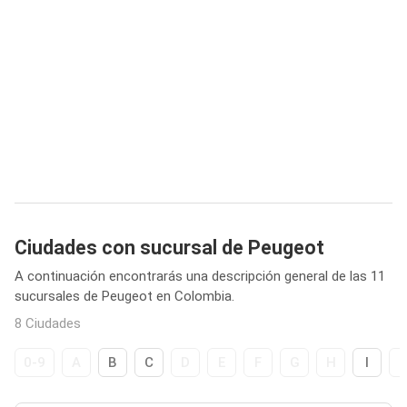
Ciudades con sucursal de Peugeot
A continuación encontrarás una descripción general de las 11
sucursales de Peugeot en Colombia.
8 Ciudades
0-9
A
B
C
D
E
F
G
H
I