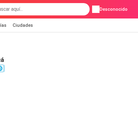
Desconocido
ías
Ciudades
cá
5