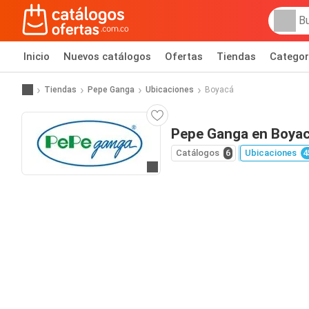
Inicio
Nuevos catálogos
Ofertas
Tiendas
Categor
Tiendas
Pepe Ganga
Ubicaciones
Boyacá
Pepe Ganga en Boya
Catálogos
6
Ubicaciones
4
Ir al sitio