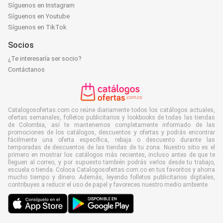
Síguenos en Instagram
Síguenos en Youtube
Síguenos en TikTok
Socios
¿Te interesaría ser socio?
Contáctanos
Catalogosofertas.com.co reúne diariamente todos los catálogos actuales,
ofertas semanales, folletos publicitarios y lookbooks de todas las tiendas
de Colombia, así te mantenemos completamente informado de las
promociones de los catálogos, descuentos y ofertas y podrás encontrar
fácilmente una oferta específica, rebaja o descuento durante las
temporadas de descuentos de las tiendas de tu zona. Nuestro sitio es el
primero en mostrar los catálogos más recientes, incluso antes de que te
lleguen al correo, y por supuesto también podrás verlos desde tu trabajo,
escuela o tienda. Coloca Catalogosofertas.com.co en tus favoritos y ahorra
mucho tiempo y dinero. Además, leyendo folletos publicitarios digitales,
contribuyes a reducir el uso de papel y favoreces nuestro medio ambiente.