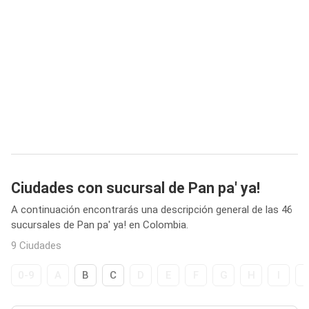
Ciudades con sucursal de Pan pa' ya!
A continuación encontrarás una descripción general de las 46
sucursales de Pan pa' ya! en Colombia.
9 Ciudades
0-9
A
B
C
D
E
F
G
H
I