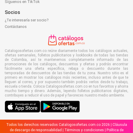
Síguenos en TikTok
Socios
¿Te interesaría ser socio?
Contáctanos
Catalogosofertas.com.co reúne diariamente todos los catálogos actuales,
ofertas semanales, folletos publicitarios y lookbooks de todas las tiendas
de Colombia, así te mantenemos completamente informado de las
promociones de los catálogos, descuentos y ofertas y podrás encontrar
fácilmente una oferta específica, rebaja o descuento durante las
temporadas de descuentos de las tiendas de tu zona. Nuestro sitio es el
primero en mostrar los catálogos más recientes, incluso antes de que te
lleguen al correo, y por supuesto también podrás verlos desde tu trabajo,
escuela o tienda. Coloca Catalogosofertas.com.co en tus favoritos y ahorra
mucho tiempo y dinero. Además, leyendo folletos publicitarios digitales,
contribuyes a reducir el uso de papel y favoreces nuestro medio ambiente.
Todos los derechos reservados Catalogosofertas.com.co 2026 |
Cláusula
de descargo de responsabilidad
|
Términos y condiciones
|
Política de