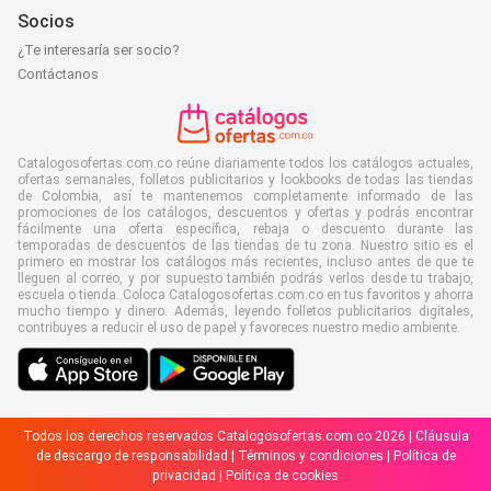
Socios
¿Te interesaría ser socio?
Contáctanos
Catalogosofertas.com.co reúne diariamente todos los catálogos actuales,
ofertas semanales, folletos publicitarios y lookbooks de todas las tiendas
de Colombia, así te mantenemos completamente informado de las
promociones de los catálogos, descuentos y ofertas y podrás encontrar
fácilmente una oferta específica, rebaja o descuento durante las
temporadas de descuentos de las tiendas de tu zona. Nuestro sitio es el
primero en mostrar los catálogos más recientes, incluso antes de que te
lleguen al correo, y por supuesto también podrás verlos desde tu trabajo,
escuela o tienda. Coloca Catalogosofertas.com.co en tus favoritos y ahorra
mucho tiempo y dinero. Además, leyendo folletos publicitarios digitales,
contribuyes a reducir el uso de papel y favoreces nuestro medio ambiente.
Todos los derechos reservados Catalogosofertas.com.co 2026 |
Cláusula
de descargo de responsabilidad
|
Términos y condiciones
|
Política de
privacidad
|
Política de cookies