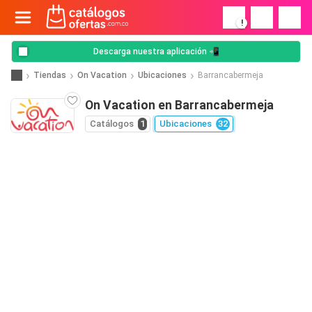
!
Descarga nuestra aplicación 📲
Tiendas
On Vacation
Ubicaciones
Barrancabermeja
On Vacation en Barrancabermeja
Catálogos
1
Ubicaciones
32