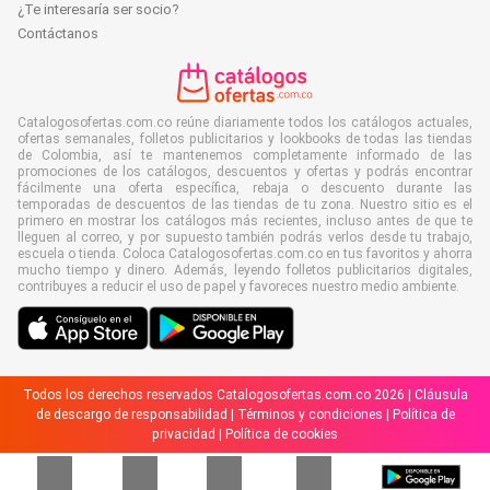
¿Te interesaría ser socio?
Contáctanos
Catalogosofertas.com.co reúne diariamente todos los catálogos actuales,
ofertas semanales, folletos publicitarios y lookbooks de todas las tiendas
de Colombia, así te mantenemos completamente informado de las
promociones de los catálogos, descuentos y ofertas y podrás encontrar
fácilmente una oferta específica, rebaja o descuento durante las
temporadas de descuentos de las tiendas de tu zona. Nuestro sitio es el
primero en mostrar los catálogos más recientes, incluso antes de que te
lleguen al correo, y por supuesto también podrás verlos desde tu trabajo,
escuela o tienda. Coloca Catalogosofertas.com.co en tus favoritos y ahorra
mucho tiempo y dinero. Además, leyendo folletos publicitarios digitales,
contribuyes a reducir el uso de papel y favoreces nuestro medio ambiente.
Todos los derechos reservados Catalogosofertas.com.co 2026 |
Cláusula
de descargo de responsabilidad
|
Términos y condiciones
|
Política de
privacidad
|
Política de cookies