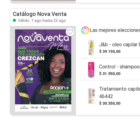
Catálogo Nova Venta
Válido: 7 ago hasta 22 ago
Las mejores eleccione
J&b - oleo capilar 
$ 39.150,00
Control - shampoo 
$ 31.950,00
Tratamiento capila
46442
$ 30.350,00