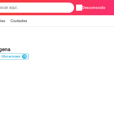
Desconocido
ías
Ciudades
gena
Ubicaciones
78