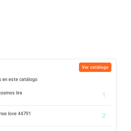
Ver catálogo
s en este catálogo
cosmos lira
nse love 44791