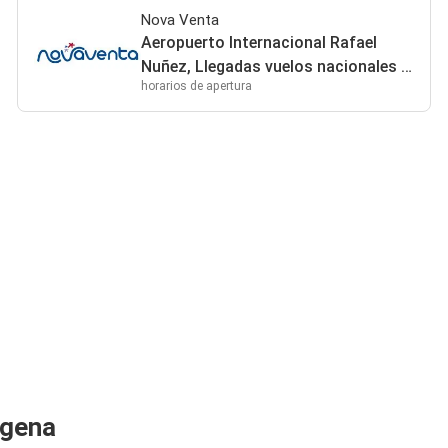
Nova Venta
Aeropuerto Internacional Rafael
Nuñez, Llegadas vuelos nacionales y
horarios de apertura
sala abordaje piso 2, 130015
Provincia de Cartagena
agena