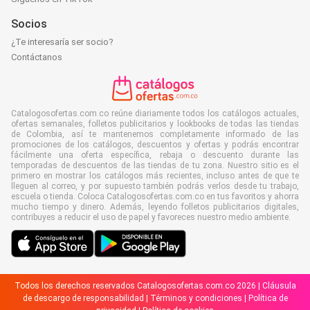
Socios
¿Te interesaría ser socio?
Contáctanos
Catalogosofertas.com.co reúne diariamente todos los catálogos actuales,
ofertas semanales, folletos publicitarios y lookbooks de todas las tiendas
de Colombia, así te mantenemos completamente informado de las
promociones de los catálogos, descuentos y ofertas y podrás encontrar
fácilmente una oferta específica, rebaja o descuento durante las
temporadas de descuentos de las tiendas de tu zona. Nuestro sitio es el
primero en mostrar los catálogos más recientes, incluso antes de que te
lleguen al correo, y por supuesto también podrás verlos desde tu trabajo,
escuela o tienda. Coloca Catalogosofertas.com.co en tus favoritos y ahorra
mucho tiempo y dinero. Además, leyendo folletos publicitarios digitales,
contribuyes a reducir el uso de papel y favoreces nuestro medio ambiente.
Todos los derechos reservados Catalogosofertas.com.co 2026 |
Cláusula
de descargo de responsabilidad
|
Términos y condiciones
|
Política de