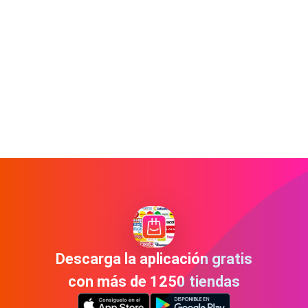
Descarga la aplicación gratis
con más de 1250 tiendas