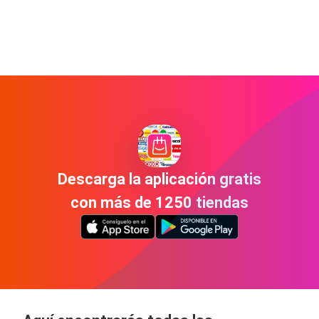
Descarga la aplicación gratis
con más de 1250 tiendas