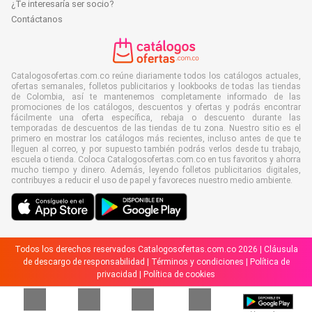
¿Te interesaría ser socio?
Contáctanos
Catalogosofertas.com.co reúne diariamente todos los catálogos actuales,
ofertas semanales, folletos publicitarios y lookbooks de todas las tiendas
de Colombia, así te mantenemos completamente informado de las
promociones de los catálogos, descuentos y ofertas y podrás encontrar
fácilmente una oferta específica, rebaja o descuento durante las
temporadas de descuentos de las tiendas de tu zona. Nuestro sitio es el
primero en mostrar los catálogos más recientes, incluso antes de que te
lleguen al correo, y por supuesto también podrás verlos desde tu trabajo,
escuela o tienda. Coloca Catalogosofertas.com.co en tus favoritos y ahorra
mucho tiempo y dinero. Además, leyendo folletos publicitarios digitales,
contribuyes a reducir el uso de papel y favoreces nuestro medio ambiente.
Todos los derechos reservados Catalogosofertas.com.co 2026 |
Cláusula
de descargo de responsabilidad
|
Términos y condiciones
|
Política de
privacidad
|
Política de cookies