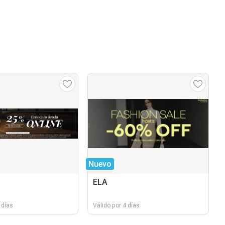
Nuevo
ELA
 días
Válido por 4 días