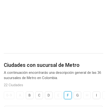
Ciudades con sucursal de Metro
A continuación encontrarás una descripción general de las 36
sucursales de Metro en Colombia.
22 Ciudades
0-9
A
B
C
D
E
F
G
H
I