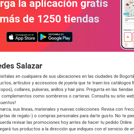
ga la aplicación gratis
 más de 1250 tiendas
edes Salazar
sítalas en cualquiera de sus ubicaciones en las ciudades de Bogotá
uctos, artículos y accesorios de joyería que te traen los catálogos
s), collares, pulseras, anillos y hair pins. Pregunta en las tienda
os complementos como sombreros o carteras. Consulta su sitio web 
cuentos!
marca, sus líneas, materiales y nuevas colecciones. Revisa con frec
arjetas de regalo-) o compras personales para darte gusto. No te p
uerda revisar las promociones hoy antes de hacer tu pedido Online
gará tus productos a la dirección que indiques con el servicio de env