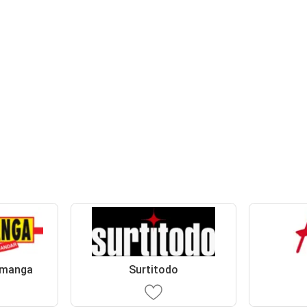
amanga
Surtitodo