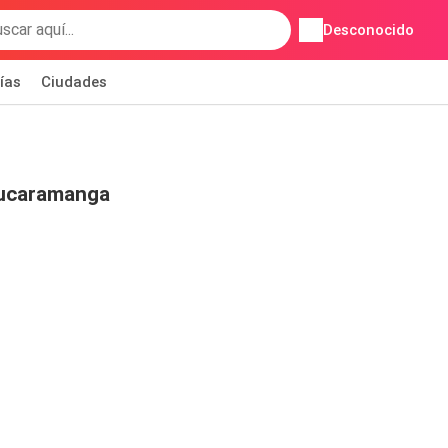
Desconocido
ías
Ciudades
ucaramanga