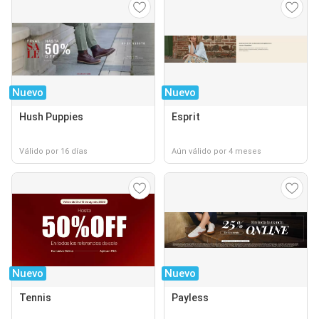
Nuevo
Nuevo
Hush Puppies
Esprit
Válido por 16 días
Aún válido por 4 meses
Nuevo
Nuevo
Tennis
Payless