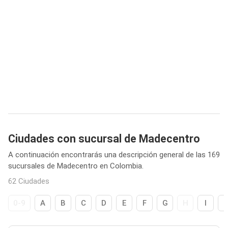
Ciudades con sucursal de Madecentro
A continuación encontrarás una descripción general de las 169
sucursales de Madecentro en Colombia.
62 Ciudades
0-9
A
B
C
D
E
F
G
H
I