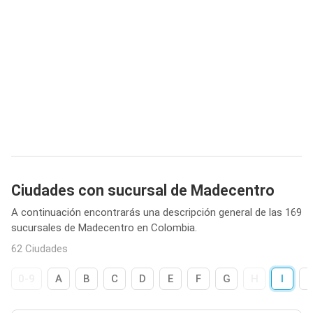
Ciudades con sucursal de Madecentro
A continuación encontrarás una descripción general de las 169
sucursales de Madecentro en Colombia.
62 Ciudades
0-9
A
B
C
D
E
F
G
H
I