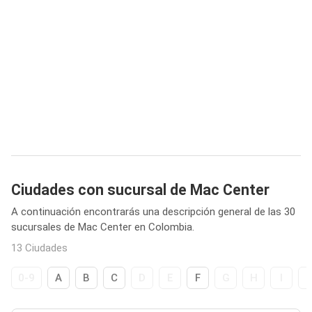
Ciudades con sucursal de Mac Center
A continuación encontrarás una descripción general de las 30
sucursales de Mac Center en Colombia.
13 Ciudades
0-9
A
B
C
D
E
F
G
H
I