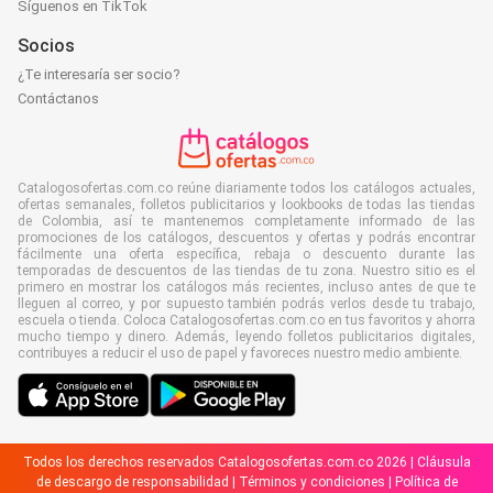
Síguenos en TikTok
Socios
¿Te interesaría ser socio?
Contáctanos
Catalogosofertas.com.co reúne diariamente todos los catálogos actuales,
ofertas semanales, folletos publicitarios y lookbooks de todas las tiendas
de Colombia, así te mantenemos completamente informado de las
promociones de los catálogos, descuentos y ofertas y podrás encontrar
fácilmente una oferta específica, rebaja o descuento durante las
temporadas de descuentos de las tiendas de tu zona. Nuestro sitio es el
primero en mostrar los catálogos más recientes, incluso antes de que te
lleguen al correo, y por supuesto también podrás verlos desde tu trabajo,
escuela o tienda. Coloca Catalogosofertas.com.co en tus favoritos y ahorra
mucho tiempo y dinero. Además, leyendo folletos publicitarios digitales,
contribuyes a reducir el uso de papel y favoreces nuestro medio ambiente.
Todos los derechos reservados Catalogosofertas.com.co 2026 |
Cláusula
de descargo de responsabilidad
|
Términos y condiciones
|
Política de