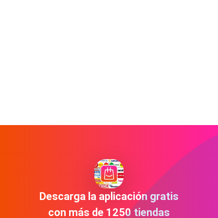
Descarga la aplicación gratis
con más de 1250 tiendas