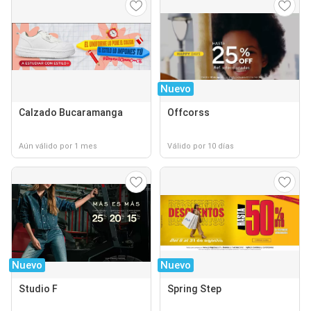
Nuevo
Calzado Bucaramanga
Offcorss
Aún válido por 1 mes
Válido por 10 días
Nuevo
Nuevo
Studio F
Spring Step