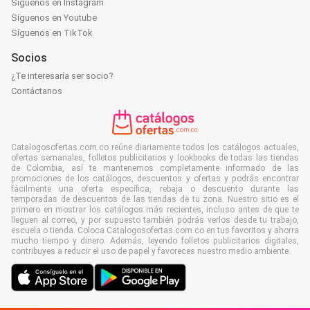
Síguenos en Instagram
Síguenos en Youtube
Síguenos en TikTok
Socios
¿Te interesaría ser socio?
Contáctanos
Catalogosofertas.com.co reúne diariamente todos los catálogos actuales,
ofertas semanales, folletos publicitarios y lookbooks de todas las tiendas
de Colombia, así te mantenemos completamente informado de las
promociones de los catálogos, descuentos y ofertas y podrás encontrar
fácilmente una oferta específica, rebaja o descuento durante las
temporadas de descuentos de las tiendas de tu zona. Nuestro sitio es el
primero en mostrar los catálogos más recientes, incluso antes de que te
lleguen al correo, y por supuesto también podrás verlos desde tu trabajo,
escuela o tienda. Coloca Catalogosofertas.com.co en tus favoritos y ahorra
mucho tiempo y dinero. Además, leyendo folletos publicitarios digitales,
contribuyes a reducir el uso de papel y favoreces nuestro medio ambiente.