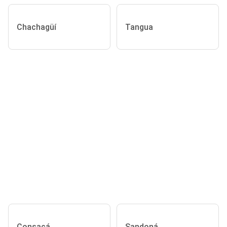
Chachagüí
Tangua
Consacá
Sandoná