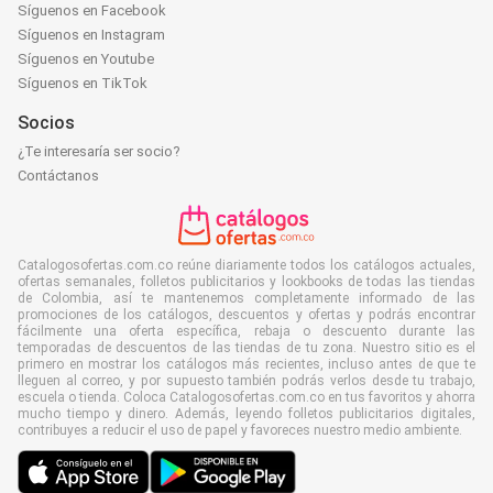
Síguenos en Facebook
Síguenos en Instagram
Síguenos en Youtube
Síguenos en TikTok
Socios
¿Te interesaría ser socio?
Contáctanos
Catalogosofertas.com.co reúne diariamente todos los catálogos actuales,
ofertas semanales, folletos publicitarios y lookbooks de todas las tiendas
de Colombia, así te mantenemos completamente informado de las
promociones de los catálogos, descuentos y ofertas y podrás encontrar
fácilmente una oferta específica, rebaja o descuento durante las
temporadas de descuentos de las tiendas de tu zona. Nuestro sitio es el
primero en mostrar los catálogos más recientes, incluso antes de que te
lleguen al correo, y por supuesto también podrás verlos desde tu trabajo,
escuela o tienda. Coloca Catalogosofertas.com.co en tus favoritos y ahorra
mucho tiempo y dinero. Además, leyendo folletos publicitarios digitales,
contribuyes a reducir el uso de papel y favoreces nuestro medio ambiente.