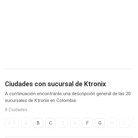
Ciudades con sucursal de Ktronix
A continuación encontrarás una descripción general de las 20
sucursales de Ktronix en Colombia.
8 Ciudades
0-9
A
B
C
D
E
F
G
H
I