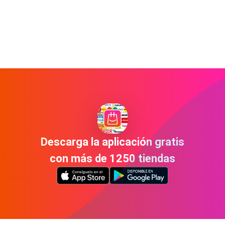
Descarga la aplicación gratis
con más de 1250 tiendas