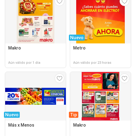
Nuevo
Makro
Metro
Aún válido por 1 día
Aún válido por 23 horas
Nuevo
Tip
Más x Menos
Makro