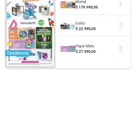
Morral
$ 179.990,00
Estilo
$ 22.990,00
Paper Mate
$ 27.990,00
Tendencia