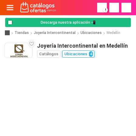
!
Descarga nuestra aplicación 📲
Tiendas
Joyería Intercontinental
Ubicaciones
Medellín
Joyería Intercontinental en Medellín
Catálogos
Ubicaciones
4