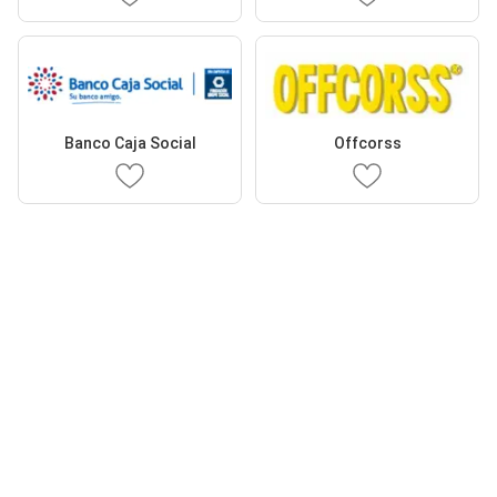
Banco Caja Social
Offcorss