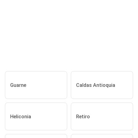
Guarne
Caldas Antioquia
Heliconia
Retiro