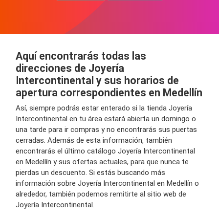
Aquí encontrarás todas las
direcciones de Joyería
Intercontinental y sus horarios de
apertura correspondientes en Medellín
Así, siempre podrás estar enterado si la tienda Joyería
Intercontinental en tu área estará abierta un domingo o
una tarde para ir compras y no encontrarás sus puertas
cerradas. Además de esta información, también
encontrarás el último catálogo Joyería Intercontinental
en Medellín y sus ofertas actuales, para que nunca te
pierdas un descuento. Si estás buscando más
información sobre Joyería Intercontinental en Medellín o
alrededor, también podemos remitirte al sitio web de
Joyería Intercontinental.