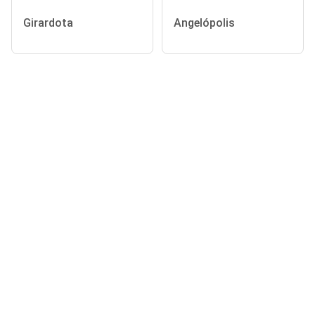
Girardota
Angelópolis