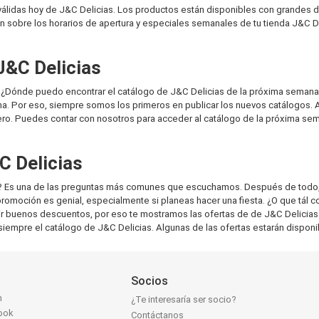
álidas hoy de J&C Delicias. Los productos están disponibles con grandes d
én sobre los horarios de apertura y especiales semanales de tu tienda J&C
J&C Delicias
 ¿Dónde puedo encontrar el catálogo de J&C Delicias de la próxima seman
a. Por eso, siempre somos los primeros en publicar los nuevos catálogos. 
ero. Puedes contar con nosotros para acceder al catálogo de la próxima se
C Delicias
s? Es una de las preguntas más comunes que escuchamos. Después de todo,
romoción es genial, especialmente si planeas hacer una fiesta. ¿O que tál 
 buenos descuentos, por eso te mostramos las ofertas de de J&C Delicias d
siempre el catálogo de J&C Delicias. Algunas de las ofertas estarán dispon
Socios
n
¿Te interesaría ser socio?
ook
Contáctanos