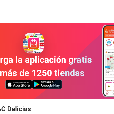
ga la aplicación gratis
 más de 1250 tiendas
C Delicias