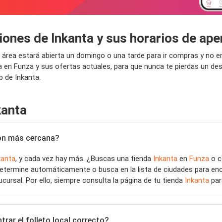
iones de Inkanta y sus horarios de ap
tu área estará abierta un domingo o una tarde para ir compras y no
a en Funza y sus ofertas actuales, para que nunca te pierdas un d
b de Inkanta.
kanta
ción más cercana?
kanta
, y cada vez hay más. ¿Buscas una tienda
Inkanta
en
Funza
o c
determine automáticamente o busca en la lista de ciudades para en
ucursal. Por ello, siempre consulta la página de tu tienda
Inkanta
par
rar el folleto local correcto?