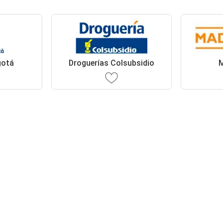
gotá
Droguerías Colsubsidio
M