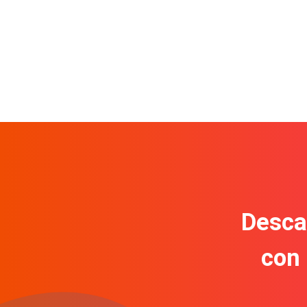
Descar
con