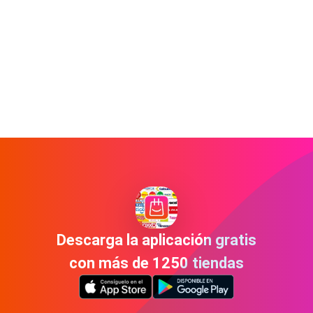
Descarga la aplicación gratis
con más de 1250 tiendas