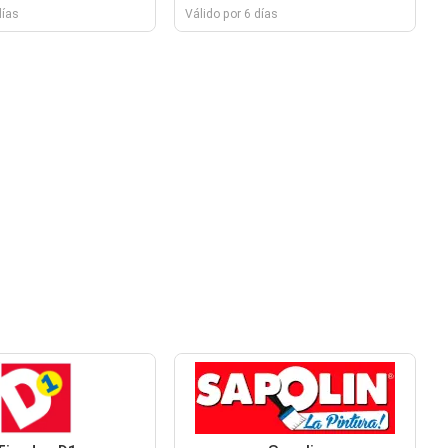
días
Válido por 6 días