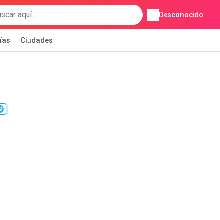
Desconocido
ías
Ciudades
9