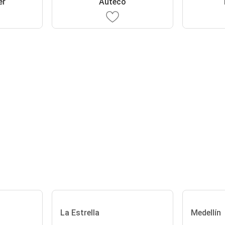
er
Auteco
La Estrella
Medellín