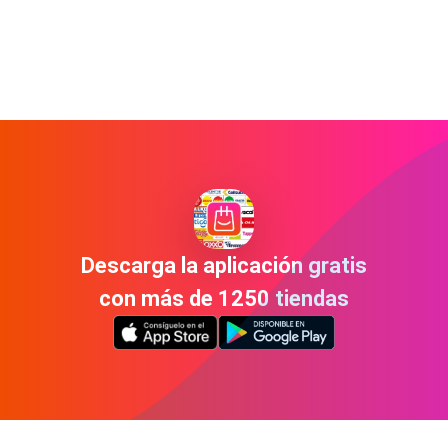
Descarga la aplicación gratis
con más de 1250 tiendas