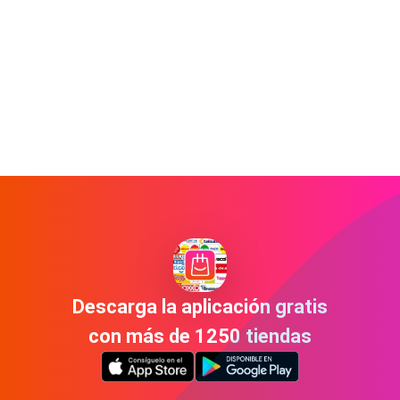
Descarga la aplicación gratis
con más de 1250 tiendas