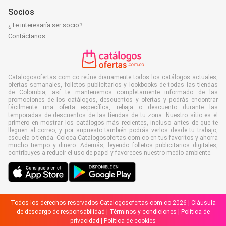
Socios
¿Te interesaría ser socio?
Contáctanos
Catalogosofertas.com.co reúne diariamente todos los catálogos actuales,
ofertas semanales, folletos publicitarios y lookbooks de todas las tiendas
de Colombia, así te mantenemos completamente informado de las
promociones de los catálogos, descuentos y ofertas y podrás encontrar
fácilmente una oferta específica, rebaja o descuento durante las
temporadas de descuentos de las tiendas de tu zona. Nuestro sitio es el
primero en mostrar los catálogos más recientes, incluso antes de que te
lleguen al correo, y por supuesto también podrás verlos desde tu trabajo,
escuela o tienda. Coloca Catalogosofertas.com.co en tus favoritos y ahorra
mucho tiempo y dinero. Además, leyendo folletos publicitarios digitales,
contribuyes a reducir el uso de papel y favoreces nuestro medio ambiente.
Todos los derechos reservados Catalogosofertas.com.co 2026 |
Cláusula
de descargo de responsabilidad
|
Términos y condiciones
|
Política de
privacidad
|
Política de cookies