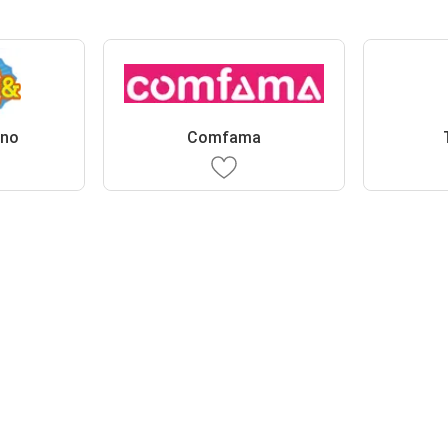
eno
Comfama