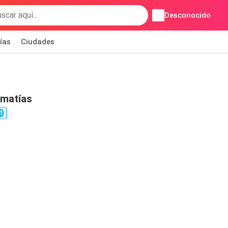
Desconocido
ías
Ciudades
matías
1