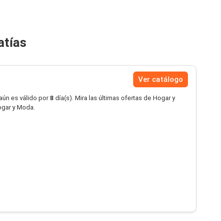
atías
Ver catálogo
aún es válido por
8
día(s). Mira las últimas ofertas de Hogar y
gar y Moda.