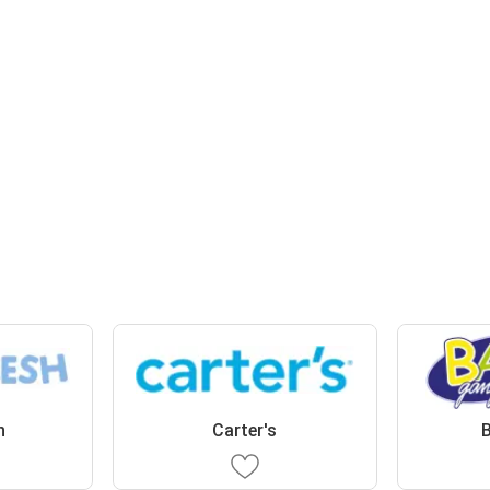
h
Carter's