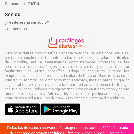
Síguenos en TikTok
Socios
¿Te interesaría ser socio?
Contáctanos
Catalogosofertas.com.co reúne diariamente todos los catálogos actuales,
ofertas semanales, folletos publicitarios y lookbooks de todas las tiendas
de Colombia, así te mantenemos completamente informado de las
promociones de los catálogos, descuentos y ofertas y podrás encontrar
fácilmente una oferta específica, rebaja o descuento durante las
temporadas de descuentos de las tiendas de tu zona. Nuestro sitio es el
primero en mostrar los catálogos más recientes, incluso antes de que te
lleguen al correo, y por supuesto también podrás verlos desde tu trabajo,
escuela o tienda. Coloca Catalogosofertas.com.co en tus favoritos y ahorra
mucho tiempo y dinero. Además, leyendo folletos publicitarios digitales,
contribuyes a reducir el uso de papel y favoreces nuestro medio ambiente.
Todos los derechos reservados Catalogosofertas.com.co 2026 |
Cláusula
de descargo de responsabilidad
|
Términos y condiciones
|
Política de