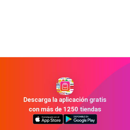
Descarga la aplicación gratis
con más de 1250 tiendas