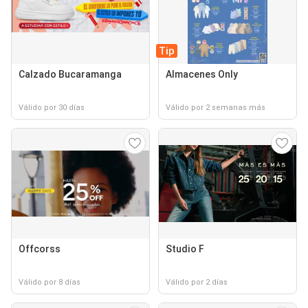
Tip
Calzado Bucaramanga
Almacenes Only
Válido por 30 días
Válido por 2 semanas más
Offcorss
Studio F
Válido por 8 días
Válido por 2 días