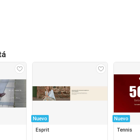
tá
Nuevo
Nuevo
Esprit
Tennis