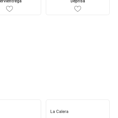
ervientrega
Deprisa
La Calera