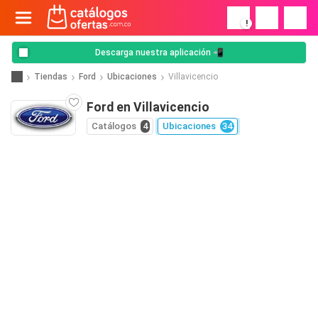
!
Descarga nuestra aplicación 📲
Tiendas
Ford
Ubicaciones
Villavicencio
Ford en Villavicencio
Catálogos
4
Ubicaciones
34