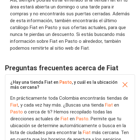
Así, siempre podrás estar enterado si la tienda Fiat en tu
área estará abierta un domingo o una tarde para ir
compras y no encontrarás sus puertas cerradas. Además
de esta información, también encontrarás el último
catálogo Fiat en Pasto y sus ofertas actuales, para que
nunca te pierdas un descuento. Si estás buscando más
información sobre Fiat en Pasto o alrededor, también
podemos remitirte al sitio web de Fiat.
Preguntas frecuentes acerca de Fiat
¿Hay una tienda Fiat en
Pasto
, y cuál es la ubicación
más cercana?
En prácticamente toda Colombia encontrarás tiendas de
Fiat
, y cada vez hay más. ¿Buscas una tienda
Fiat
en
Pasto
o cerca de ti? Hemos recopilado todas las
direcciones actuales de
Fiat
en
Pasto
. Permite que tu
ubicación se determine automáticamente o busca en la
lista de ciudades para encontrar la
Fiat
más cercana. Ten
en cuenta que los horarios de apertura y los servicios