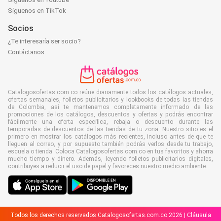
Síguenos en TikTok
Socios
¿Te interesaría ser socio?
Contáctanos
Catalogosofertas.com.co reúne diariamente todos los catálogos actuales,
ofertas semanales, folletos publicitarios y lookbooks de todas las tiendas
de Colombia, así te mantenemos completamente informado de las
promociones de los catálogos, descuentos y ofertas y podrás encontrar
fácilmente una oferta específica, rebaja o descuento durante las
temporadas de descuentos de las tiendas de tu zona. Nuestro sitio es el
primero en mostrar los catálogos más recientes, incluso antes de que te
lleguen al correo, y por supuesto también podrás verlos desde tu trabajo,
escuela o tienda. Coloca Catalogosofertas.com.co en tus favoritos y ahorra
mucho tiempo y dinero. Además, leyendo folletos publicitarios digitales,
contribuyes a reducir el uso de papel y favoreces nuestro medio ambiente.
Todos los derechos reservados Catalogosofertas.com.co 2026 |
Cláusula